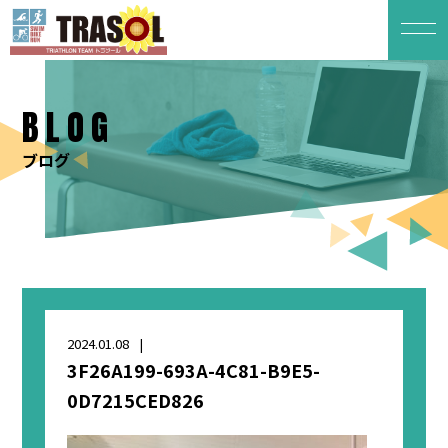
BLOG
ブログ
2024.01.08
3F26A199-693A-4C81-B9E5-
0D7215CED826