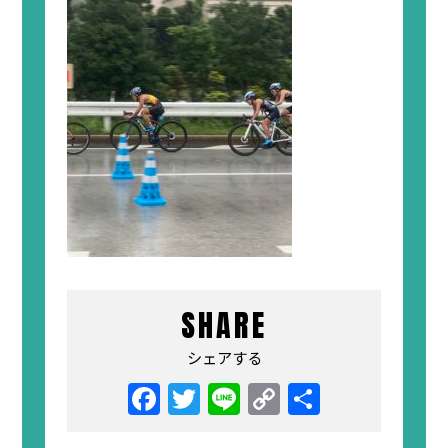
SHARE
シェアする
Facebook
Twitter
Line
Copy
共
Link
有