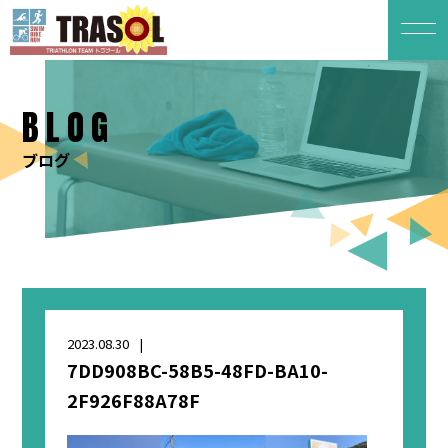
BLOG
ブログ
2023.08.30
7DD908BC-58B5-48FD-BA10-
2F926F88A78F