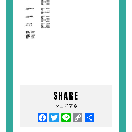
SHARE
シェアする
Facebook
Twitter
Line
Copy
共
Link
有